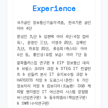
Experience
국가공인 정보통신기술자격증, 한국기원 공인
아마 4단
원성진 九단 & 임현택 아마 4단(4점 접바
둑), 윤영민 三단, 이영주 四단, 김혜민
九단, 하호정 四단, 류승희(캐스터) 아마
6단 등, 황인성(유럽 보급) 아마 7단 등
알파플러스칩 연구원 & EIP 정보통신 대리
& 브링스 코리아 과장 & STEG IT 컨설턴
트 & 쉰들러 본사 IT 유지보수팀 과장 &
HANSENS 차장 & 도쿄스시(춘천) & 가인
정보처리 차장 & 캄보디아(프놈펜) DGB 캐
피탈 현지법인 IT 여신관리 시스템 창립멤
버(선임연구원) & 동우피엠씨(책임연구원)
& SWM(수석연구원)